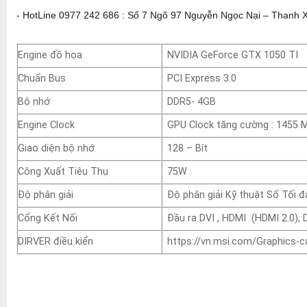
-
HotLine 0977 242 686 : Số 7 Ngõ 97 Nguyễn Ngọc Nại – Thanh 
Engine đồ họa
NVIDIA GeForce GTX 1050 TI
Chuẩn Bus
PCI Express 3.0
Bộ nhớ
DDR5- 4GB
Engine Clock
GPU Clock tăng cường : 1455 
Giao diện bộ nhớ
128 – Bít
Công Xuất Tiêu Thụ
75W
Độ phân giải
Độ phân giải Kỹ thuật Số Tối 
Cổng Kết Nối
Đầu ra DVI , HDMI (HDMI 2.0), 
DIRVER điều kiển
https://vn.msi.com/Graphics-