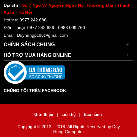
Địa chỉ :
Số 7 Ngõ 97 Nguyễn Ngọc Nại Khương Mai - Thanh
Xuân - Hà Nội
Hotline: 0977 242 686
Điện Thoại: 0977 242 686 - 0988 009 760
Email: Duyhungpc86@gmail.com
CHÍNH SÁCH CHUNG
+
HỖ TRỢ MUA HÀNG ONLINE
+
CHÚNG TÔI TRÊN FACEBOOK
Giới thiệu
|
Liên hệ
|
Bảo hành
Copyright © 2012 - 2018. All Rights Reserved by Duy
Hung Computer