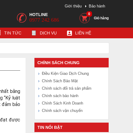
Giới thiệu
Bảo hành
0
HOTLINE
Giỏ hàng
0977 242 686
TIN TỨC
DỊCH VỤ
LIÊN HỆ
CHÍNH SÁCH CHUNG
Điều Kiện Giao Dịch Chung
Chính Sách Bảo Mật
Chính sách đổi trả sản phẩm
nhất bằng
Chính sách bảo hành
g “Kỷ luật
Chính Sách Kinh Doanh
ạt đảm bảo
Chính sách vận chuyển
 đạt được
TIN NỔI BẬT