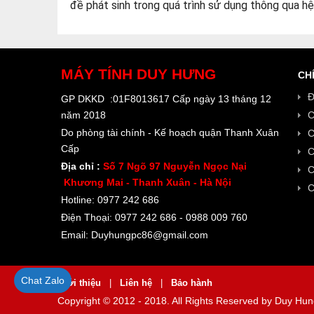
đề phát sinh trong quá trình sử dụng thông qua hệ
MÁY TÍNH
DUY HƯNG
CH
Đ
GP DKKD :01F8013617 Cấp ngày 13 tháng 12
C
năm 2018
Do phòng tài chính - Kế hoạch quận Thanh Xuân
C
Cấp
C
Địa chỉ :
Số 7 Ngõ 97 Nguyễn Ngọc Nại
C
Khương Mai - Thanh Xuân - Hà Nội
C
Hotline: 0977 242 686
Điện Thoại: 0977 242 686 - 0988 009 760
Email: Duyhungpc86@gmail.com
Chat Zalo
Giới thiệu
|
Liên hệ
|
Bảo hành
Copyright © 2012 - 2018. All Rights Reserved by Duy Hu