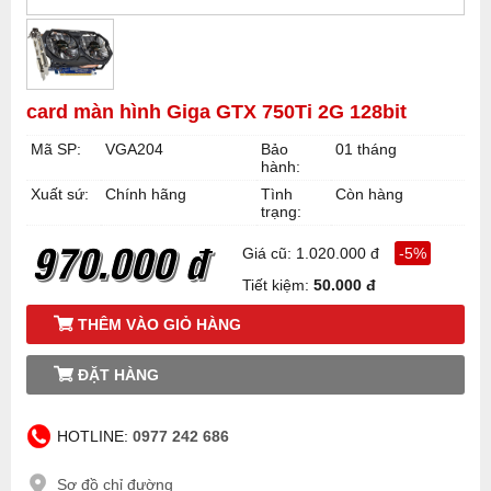
card màn hình Giga GTX 750Ti 2G 128bit
Mã SP:
VGA204
Bảo
01 tháng
hành:
Xuất sứ:
Chính hãng
Tình
Còn hàng
trạng:
970.000 đ
Giá cũ: 1.020.000 đ
-5%
Tiết kiệm:
50.000 đ
THÊM VÀO GIỎ HÀNG
ĐẶT HÀNG
HOTLINE:
0977 242 686
Sơ đồ chỉ đường