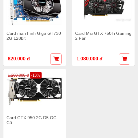
Card màn hình Giga GT730
Card Msi GTX 750Ti Gaming
2G 128bit
2 Fan
820.000 đ
1.080.000 đ
1.260.000 đ
-13%
Card GTX 950 2G D5 OC
Cũ