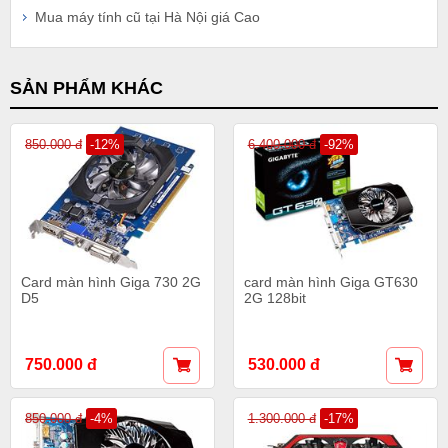
Mua máy tính cũ tại Hà Nội giá Cao
SẢN PHẨM KHÁC
850.000 đ
-12%
6.400.000 đ
-92%
Card màn hình Giga 730 2G
card màn hình Giga GT630
D5
2G 128bit
750.000 đ
530.000 đ
850.000 đ
-4%
1.300.000 đ
-17%