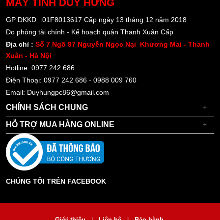
MÁY TÍNH
DUY HƯNG
GP DKKD :01F8013617 Cấp ngày 13 tháng 12 năm 2018
Do phòng tài chính - Kế hoạch quận Thanh Xuân Cấp
Địa chỉ :
Số 7 Ngõ 97 Nguyễn Ngọc Nại Khương Mai - Thanh
Xuân - Hà Nội
Hotline: 0977 242 686
Điện Thoại: 0977 242 686 - 0988 009 760
Email: Duyhungpc86@gmail.com
CHÍNH SÁCH CHUNG
+
HỖ TRỢ MUA HÀNG ONLINE
+
CHÚNG TÔI TRÊN FACEBOOK
Giới thiệu
|
Liên hệ
|
Bảo hành