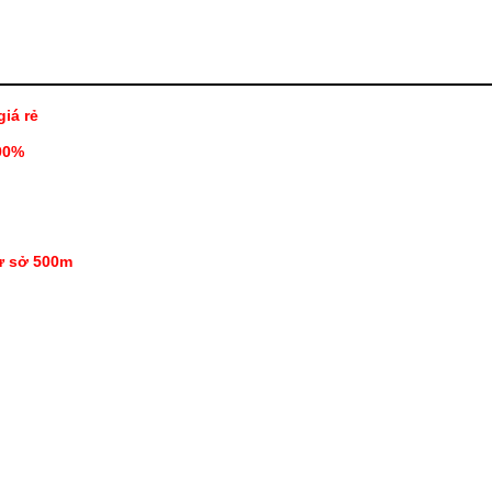
iá rẻ
90%
ư sở 500m