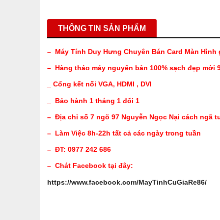
THÔNG TIN SẢN PHẨM
– Máy Tính Duy Hưng Chuyên Bán Card Màn Hình g
– Hàng tháo máy nguyên bản 100% sạch đẹp mới 
_ Cổng kết nối VGA, HDMI , DVI
_ Bảo hành 1 tháng 1 đổi 1
– Địa chỉ số 7 ngõ 97 Nguyễn Ngọc Nại cách ngã t
– Làm Việc 8h-22h tất cả các ngày trong tuần
– ĐT: 0977 242 686
– Chát Facebook tại đây:
https://www.facebook.com/MayTinhCuGiaRe86/