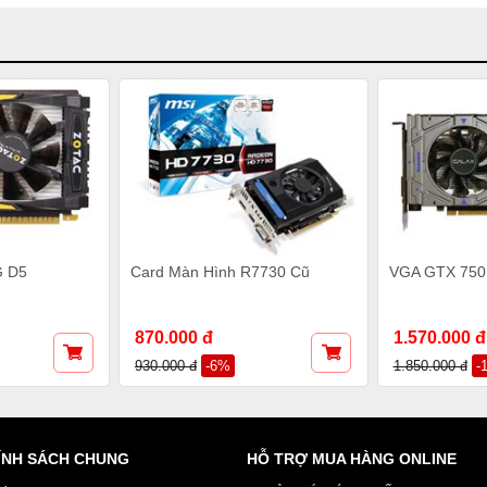
G D5
Card Màn Hình R7730 Cũ
VGA GTX 750
870.000 đ
1.570.000 đ
930.000 đ
-6%
1.850.000 đ
-
ÍNH SÁCH CHUNG
HỖ TRỢ MUA HÀNG ONLINE