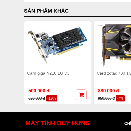
SẢN PHẨM KHÁC
Card giga N210 1G D3
Card zotac 730 1
500.000 đ
880.000 đ
620.000 đ
-19%
950.000 đ
-7%
MÁY TÍNH
DUY HƯNG
CH