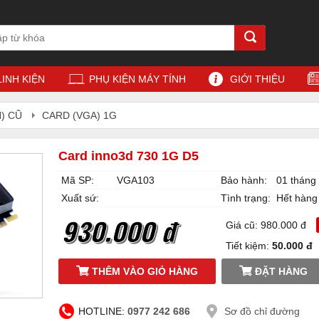
LINH KIỆN
PHỤ KIỆN MÁY TÍNH
GIỚI THIỆU
) CŨ
CARD (VGA) 1G
Card inno3d 730 1G D5
Mã SP:
VGA103
Bảo hành:
01 tháng
Xuất sứ:
Tình trạng:
Hết hàng
930.000 đ
Giá cũ: 980.000 đ
Tiết kiệm:
50.000 đ
THÊM VÀO GIỎ HÀNG
ĐẶT HÀNG
HOTLINE:
0977 242 686
Sơ đồ chỉ đường