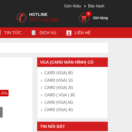
Giới thiệu
Bảo hành
0
HOTLINE
Giỏ hàng
0977 242 686
TIN TỨC
DỊCH VỤ
LIÊN HỆ
VGA (CARD MÀN HÌNH) CŨ
CARD (VGA) 8G
CARD (VGA) 1G
CARD (VGA) 2G
-5%
CARD ( VGA ) 3G
CARD (VGA) 6G
CARD (VGA) 4G
TIN NỔI BẬT