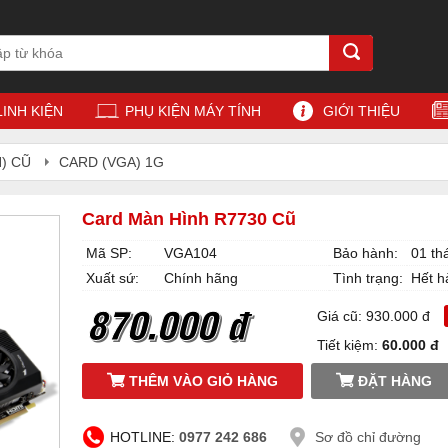
LINH KIỆN
PHỤ KIỆN MÁY TÍNH
GIỚI THIỆU
) CŨ
CARD (VGA) 1G
Card Màn Hình R7730 Cũ
Mã SP:
VGA104
Bảo hành:
01 th
Xuất sứ:
Chính hãng
Tình trạng:
Hết h
870.000 đ
Giá cũ: 930.000 đ
Tiết kiệm:
60.000 đ
THÊM VÀO GIỎ HÀNG
ĐẶT HÀNG
HOTLINE:
0977 242 686
Sơ đồ chỉ đường