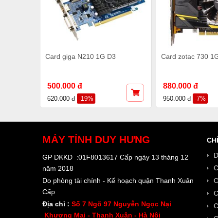
Card giga N210 1G D3
Card zotac 730 1
500.000 đ
880.000 đ
620.000 đ
-19%
950.000 đ
-7%
MÁY TÍNH
DUY HƯNG
CH
Đ
GP DKKD :01F8013617 Cấp ngày 13 tháng 12
C
năm 2018
Do phòng tài chính - Kế hoạch quận Thanh Xuân
C
Cấp
C
Địa chỉ :
Số 7 Ngõ 97 Nguyễn Ngọc Nại
C
Khương Mai - Thanh Xuân - Hà Nội