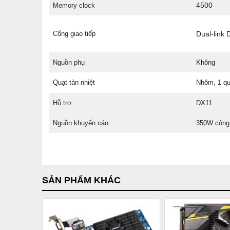
4500
Memory clock
Cổng giao tiếp
Dual-link 
Nguồn phụ
Không
Quạt tản nhiệt
Nhôm, 1 qu
Hỗ trợ
DX11
Nguồn khuyến cáo
350W công 
SẢN PHẨM KHÁC