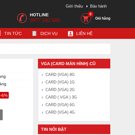
Giới thiệu
Bảo hành
0
HOTLINE
Giỏ hàng
0977 242 686
TIN TỨC
DỊCH VỤ
LIÊN HỆ
VGA (CARD MÀN HÌNH) CŨ
CARD (VGA) 8G
áng
CARD (VGA) 1G
àng
CARD (VGA) 2G
-6%
CARD ( VGA ) 3G
CARD (VGA) 6G
CARD (VGA) 4G
TIN NỔI BẬT