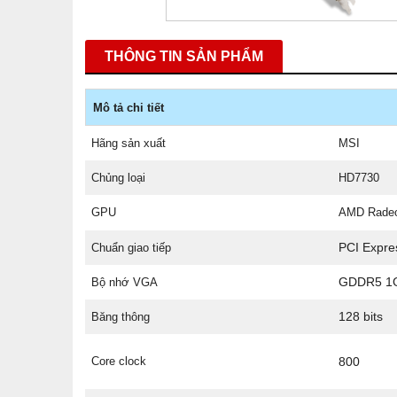
THÔNG TIN SẢN PHẨM
Mô tả chi tiết
Hãng sản xuất
MSI
Chủng loại
HD7730
GPU
AMD Rade
PCI Expre
Chuẩn giao tiếp
GDDR5 1
Bộ nhớ VGA
128 bits
Băng thông
Core clock
800