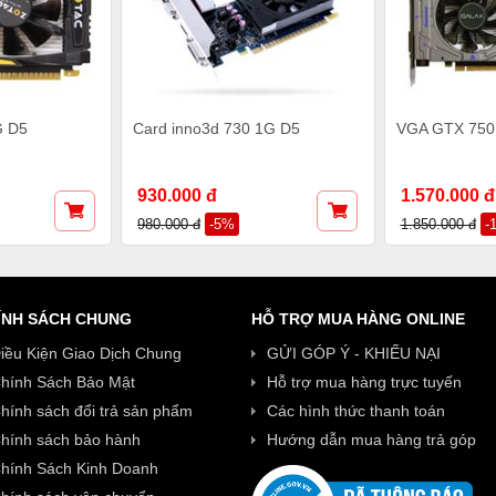
G D5
Card inno3d 730 1G D5
VGA GTX 750
930.000 đ
1.570.000 đ
980.000 đ
-5%
1.850.000 đ
-
ÍNH SÁCH CHUNG
HỖ TRỢ MUA HÀNG ONLINE
iều Kiện Giao Dịch Chung
GỬI GÓP Ý - KHIẾU NẠI
hính Sách Bảo Mật
Hỗ trợ mua hàng trực tuyến
hính sách đổi trả sản phẩm
Các hình thức thanh toán
hính sách bảo hành
Hướng dẫn mua hàng trả góp
hính Sách Kinh Doanh