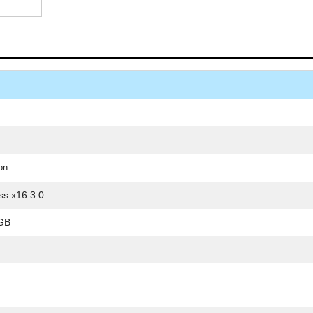
on
ss x16 3.0
GB