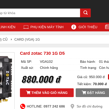
LINH KIỆN
PHỤ KIỆN MÁY TÍNH
GIỚI THIỆU
) CŨ
CARD (VGA) 1G
Card zotac 730 1G D5
Mã SP:
VGA102
Bảo hành:
01 th
Xuất sứ:
Chính hãng
Tình trạng:
Còn h
880.000 đ
Giá cũ: 950.000 đ
Tiết kiệm:
70.000 đ
THÊM VÀO GIỎ HÀNG
ĐẶT HÀNG
HOTLINE:
0977 242 686
Sơ đồ chỉ đường