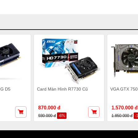
1G D5
Card Màn Hình R7730 Cũ
VGA GTX 750
870.000 đ
1.570.000 đ
930.000 đ
-6%
1.850.000 đ
-