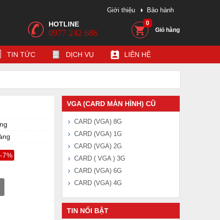
Giới thiệu
Bảo hành
0
HOTLINE
Giỏ hàng
0977 242 686
TIN TỨC
DỊCH VỤ
LIÊN HỆ
VGA (CARD MÀN HÌNH) CŨ
CARD (VGA) 8G
áng
CARD (VGA) 1G
àng
CARD (VGA) 2G
-7%
CARD ( VGA ) 3G
CARD (VGA) 6G
CARD (VGA) 4G
TIN NỔI BẬT