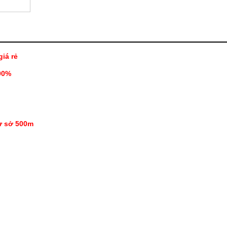
iá rẻ
90%
ư sở 500m