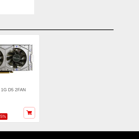
 1G D5 2FAN
15%