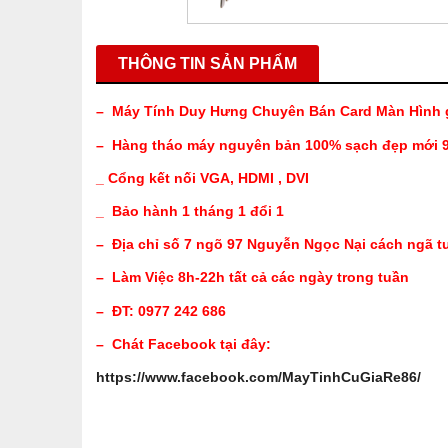
THÔNG TIN SẢN PHẨM
– Máy Tính Duy Hưng Chuyên Bán Card Màn Hình g
– Hàng tháo máy nguyên bản 100% sạch đẹp mới 
_ Cổng kết nối VGA, HDMI , DVI
_ Bảo hành 1 tháng 1 đổi 1
– Địa chỉ số 7 ngõ 97 Nguyễn Ngọc Nại cách ngã t
– Làm Việc 8h-22h tất cả các ngày trong tuần
– ĐT: 0977 242 686
– Chát Facebook tại đây:
https://www.facebook.com/MayTinhCuGiaRe86/