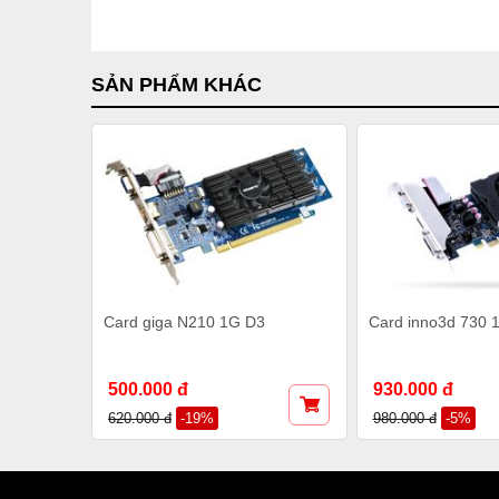
SẢN PHẨM KHÁC
Card giga N210 1G D3
Card inno3d 730 
500.000 đ
930.000 đ
620.000 đ
-19%
980.000 đ
-5%